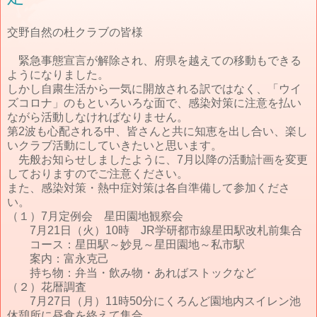
交野自然の杜クラブの皆様
緊急事態宣言が解除され、府県を越えての移動もできる
ようになりました。
しかし自粛生活から一気に開放される訳ではなく、「ウイ
ズコロナ」のもといろいろな面で、感染対策に注意を払い
ながら活動しなければなりません。
第2波も心配される中、皆さんと共に知恵を出し合い、楽し
いクラブ活動にしていきたいと思います。
先般お知らせしましたように、7月以降の活動計画を変更
しておりますのでご注意ください。
また、感染対策・熱中症対策は各自準備して参加くださ
い。
（１）7月定例会 星田園地観察会
7月21日（火）10時 JR学研都市線星田駅改札前集合
コース：星田駅～妙見～星田園地～私市駅
案内：富永克己
持ち物：弁当・飲み物・あればストックなど
（２）花暦調査
7月27日（月）11時50分にくろんど園地内スイレン池
休憩所に昼食を終えて集合。