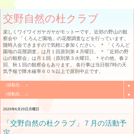
交野自然の杜クラブ
楽しくワイワイガヤガヤがモットーです。近郊の野山の観
察会や 「くろんど園地」の花暦調査などを行っています。
随時入会できますので気軽に参加ください。 ＊ 「くろんど
園地の花暦調査」は月１回原則第４月曜日。 ＊「近郊の野
山の観察会」は月１回（原則第３火曜日。 ＊その他、春２
回、秋１回の観察会もあります。 各行事は当日朝7時の天
気予報で降水確率６０％以上で原則中止です。
▼
▼
2020年6月29日月曜日
「交野自然の杜クラブ」７月の活動予
定